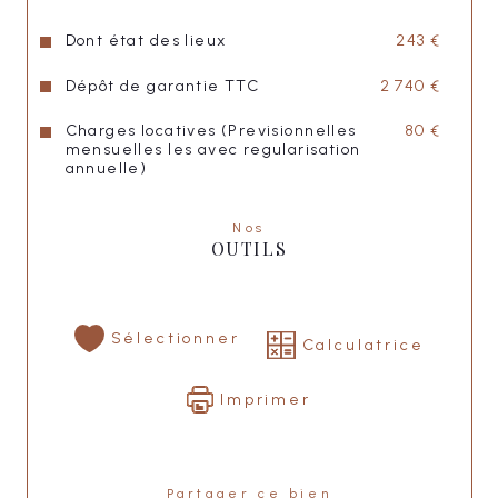
Dont état des lieux
243 €
Loyer hors charges : 1370,00 €
Charges : 80,00 €
Dépôt de garantie TTC
2 740 €
Loyer charges incluses : 1450,00 €
Charges locatives (Previsionnelles
80 €
mensuelles les avec regularisation
Caution : 2740,00 €
annuelle)
Nonoraires agence : 1053,00 €
Nos
OUTILS
"
LISA IMMOBILIER
"
Sélectionner
Calculatrice
Imprimer
Partager ce bien