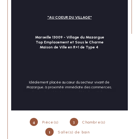
"AU COEUR DU VILLAGE"
Marseille 13009 - Village du Mazargue
Top Emplacement et Sous le Charme
Maison de Ville en R+1 de Type 4 
CONTACT
Idéalement placée au cœur du secteur vivant de 
Mazargue, à proximité immédiate des commerces, 
des écoles et toutes commodités du quotidien.
Une charmante maison de ville mitoyenne d'un côté sur 
4
3
Pièce(s)
Chambre(s)
deux niveaux et traversante réunissant 81 m² formant un 
agréable type 4 totalement meublé, rénové et 
1
Salle(s) de bain
chaleureux.