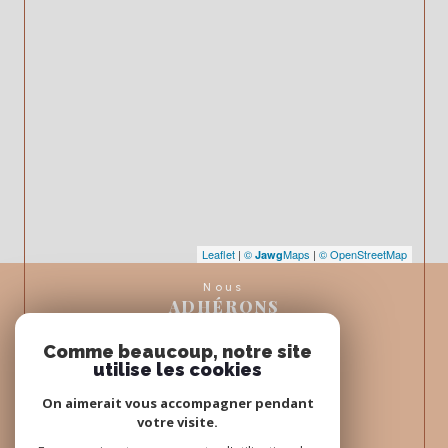
Leaflet
|
©
Maps
|
© OpenStreetMap
Jawg
Nous
ADHÉRONS
Comme beaucoup, notre site
utilise les cookies
On aimerait vous accompagner pendant
votre visite.