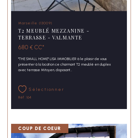
Marseille (13009)
T2 MEUBLÉ MEZZANINE -
TERRASSE - VALMANTE
680 €
CC*
"THE SMALL HOME" LISA IMMOBILIER à le plaisir de vous
présenter à la location ce charmant T2 meublé en duplex
avec terrasse Mitoyen, disposant...
Sélectionner
Réf : 164
COUP DE COEUR