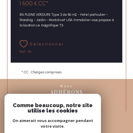
1 600 €
CC*
EN PLEINE VERDURE Type 3 de 86 m2 - Hotel particulier -
Standing - Jardin - Montolivet LISA Immobilier vous propose à
la location ce magnifique T3...
Sélectionner
Réf : 161
* CC : Charges comprises
Nous
ADHÉRONS
Comme beaucoup, notre site
utilise les cookies
On aimerait vous accompagner pendant
votre visite.