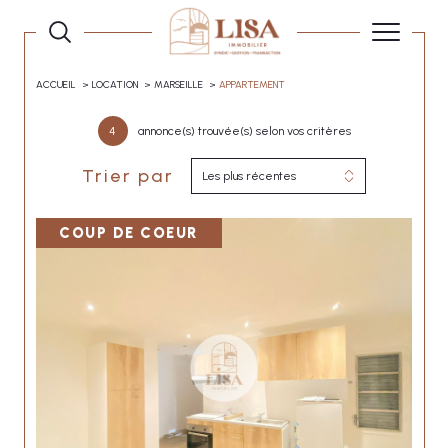
ACCUEIL
LOCATION
MARSEILLE
APPARTEMENT
4
annonce(s) trouvée(s) selon vos critères
Trier par
Les plus récentes
COUP DE COEUR