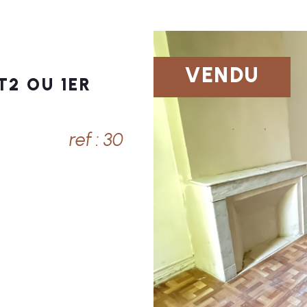
VENDU
- ENTREPOT -
2
ref : 41