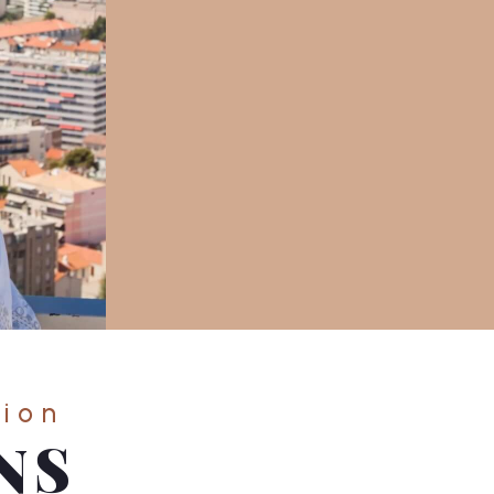
tion
NS