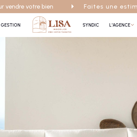
r vendre votre bien
Faites une esti
n
propriétaire gestion locativ
vendus
recrutement
GESTION
SYNDIC
L'AGENCE
Voir les
7
annonces
uer
Estimer
BUDGET
nnée
immo pro