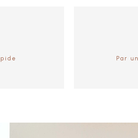
apide
Par u
ion pour
ns une estimation en 