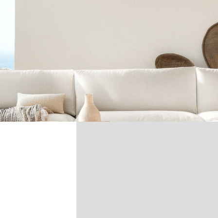
2
3
ations de mon bien
Adresse du bien *
Appartement
Maison
Suivant
Téléphone *