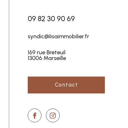
**
Les informations recueillies sur ce formulaire
de la clientèle/prospects de l'Agence / du Ré
légitime de l'Agence / du Réseau. Elles sont 
09 82 30 90 69
libertés », vous disposez des droits d’accès, d
consentement à tout moment en contactant di
après avoir contacté l'Agence / le Réseau, que
j'ai pris connaissance de la politique de confidentialit
informons de l’existence de la liste d'oppositi
de la protection des Données personnelles, nou
syndic@lisaimmobilier.fr
* Champs obligatoires
Ce site est protégé par reCAPTCHA, les
Polit
169 rue Breteuil
13006 Marseille
Contact
**
Les informations recueillies sur ce formulaire sont enre
la clientèle/prospects de l'Agence / du Réseau qui reste
l'Agence / du Réseau. Elles sont conservées jusqu'à dema
vous disposez des droits d’accès, de rectification, d’eff
moment en contactant directement l’Agence / Le Réseau.