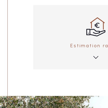
Estimation r
Je souhaite une estimat
J'obtie