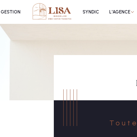
n
propriétaire gestion locativ
vendus
recrutement
GESTION
SYNDIC
L'AGENCE
Voir les
7
annonces
uer
Estimer
BUDGET
nnée
immo pro
Toute