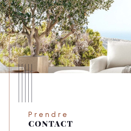
vendre mon bien
louer mon bien
1
Je renseigne les inform
Type de bien *
Sélectionnez le type de bien *
Mes coordonnées
Prendre
Nom et prénom *
CONTACT
* Champs obligatoires