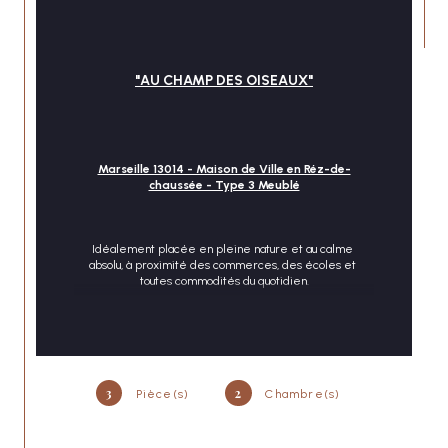
"AU CHAMP DES OISEAUX"
CONTACT
Marseille 13014 - Maison de Ville en Réz-de-
chaussée - Type 3 Meublé
Idéalement placée en pleine nature et au calme 
absolu, à proximité des commerces, des écoles et 
toutes commodités du quotidien.
LISA IMMOBILIER vous présente à la location 
dans une petite maison de ville au rez-de-
chaussée ce charmant 3 pièces entièrement 
meublé, très lumineux, rénové et chaleureux.
3
2
Pièce(s)
Chambre(s)
Il est composé côté jour, d'une entrée donnant 
sur la pièce de vie et de la cuisine 