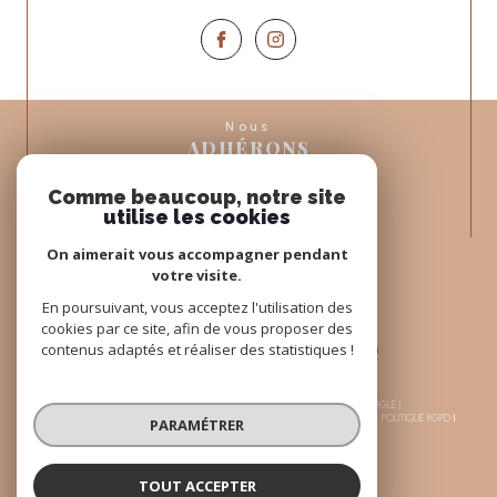
Nous
ADHÉRONS
Comme beaucoup, notre site
utilise les cookies
On aimerait vous accompagner pendant
votre visite.
En poursuivant, vous acceptez l'utilisation des
cookies par ce site, afin de vous proposer des
contenus adaptés et réaliser des statistiques !
© 2026 | TOUS DROITS RÉSERVÉS | TRADUCTION POWERED BY GOOGLE |
NOS HONORAIRES
PLAN DU SITE
MENTIONS LÉGALES
ADMIN
NOS LIENS
POLITIQUE RGPD
PARAMÉTRER
COOKIES
TOUT ACCEPTER