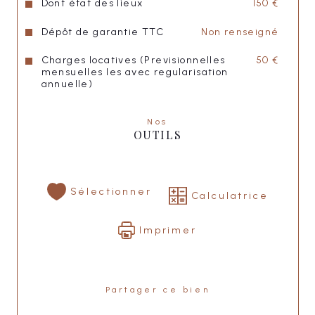
Dont état des lieux
150 €
Honoraires agence : 650,00 €
Dépôt de garantie TTC
Non renseigné
Charges locatives (Previsionnelles
50 €
mensuelles les avec regularisation
"
LISA IMMOBILIER
"
annuelle)
Nos
OUTILS
Sélectionner
Calculatrice
Imprimer
Partager ce bien