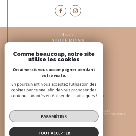
Nous
ADHÉRONS
Comme beaucoup, notre site
utilise les cookies
On aimerait vous accompagner pendant
votre visite.
En poursuivant, vous acceptez l'utilisation des
cookies par ce site, afin de vous proposer des
contenus adaptés et réaliser des statistiques !
© 2026 | TOUS DROITS RÉSERVÉS | TRADUCTION POWERED BY GOOGLE |
NOS HONORAIRES
PLAN DU SITE
MENTIONS LÉGALES
ADMIN
NOS LIENS
POLITIQUE RGPD
PARAMÉTRER
COOKIES
TOUT ACCEPTER