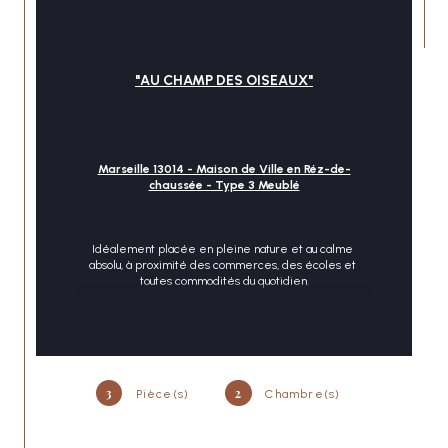
"AU CHAMP DES OISEAUX"
CONTACT
Marseille 13014 - Maison de Ville en Réz-de-
chaussée - Type 3 Meublé
Idéalement placée en pleine nature et au calme 
absolu, à proximité des commerces, des écoles et 
toutes commodités du quotidien.
LISA IMMOBILIER vous présente à la location 
dans une petite maison de ville au rez-de-
chaussée ce charmant 3 pièces entièrement 
meublé, très lumineux, rénové et chaleureux.
3
2
Pièce(s)
Chambre(s)
Il est composé côté jour, d'une entrée donnant 
sur la pièce de vie et de la cuisine 