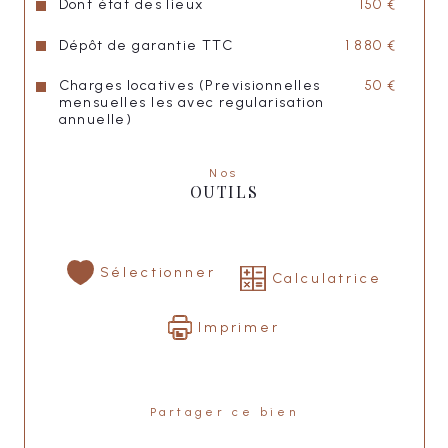
Dont état des lieux
150 €
Dépôt de garantie TTC
1 880 €
"
LISA IMMOBILIER
"
Charges locatives (Previsionnelles
50 €
mensuelles les avec regularisation
annuelle)
Nos
OUTILS
Sélectionner
Calculatrice
Imprimer
Partager ce bien