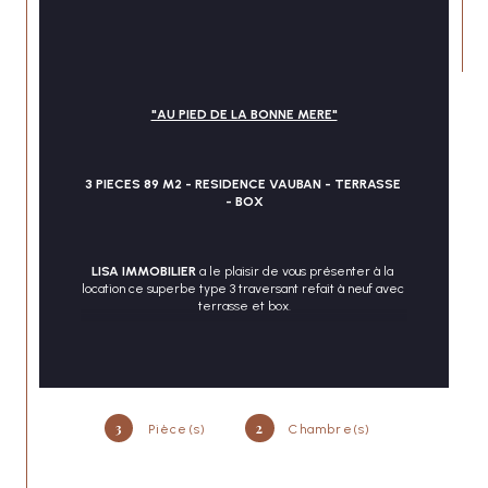
"AU PIED DE LA BONNE MERE"
CONTACT
3 PIECES 89 M2 - RESIDENCE VAUBAN - TERRASSE 
- BOX
LISA IMMOBILIER
 a le plaisir de vous présenter à la 
location ce superbe type 3 traversant refait à neuf avec 
terrasse et box.
Dans la résidence de standing LE PHYTAGORE, 
résidence sécurisée et fermée, ce type 3 de 89 m² est 
composé d'un grand séjour de 
27 m2
 avec une belle 
3
2
luminosité donnant sur une agréable terrasse de
 12 m2
Pièce(s)
Chambre(s)
sans vis à vis et vue dégagée, 1 cuisine entièrement 
aménagée et équipée donnant aussi sur la terrasse.