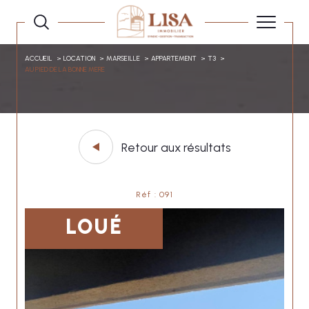
ACCUEIL
LOCATION
MARSEILLE
APPARTEMENT
T3
AU PIED DE LA BONNE MERE
Retour aux résultats
Réf : 091
LOUÉ