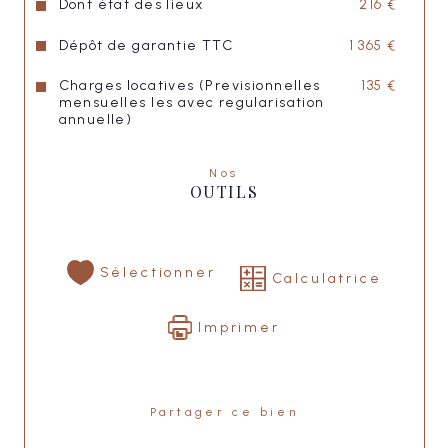
Dont état des lieux
216 €
Caution : 1365,00 € 
Dépôt de garantie TTC
1 365 €
Honoraires agence : 936,00 €
Charges locatives (Previsionnelles
135 €
mensuelles les avec regularisation
"LISA IMMOBILIER"
annuelle)
Nos
OUTILS
Sélectionner
Calculatrice
Imprimer
Partager ce bien