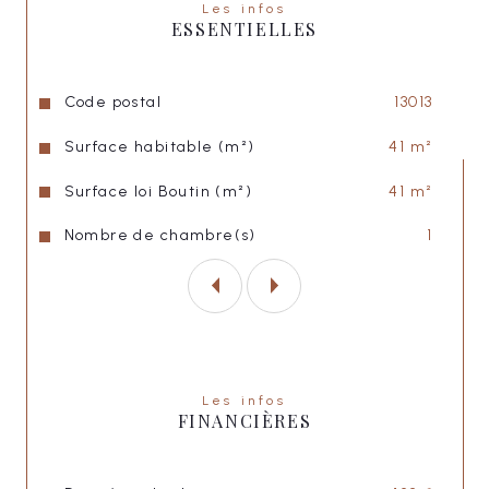
Les infos
Loyer total charges comprises : 900,00€
ESSENTIELLES
Caution : 800,00€ €
Caractéristiques
Valeurs
Code postal
13013
Honoraires : 533,00€
Surface habitable (m²)
41 m²
Surface loi Boutin (m²)
41 m²
Nombre de chambre(s)
1
Les infos
FINANCIÈRES