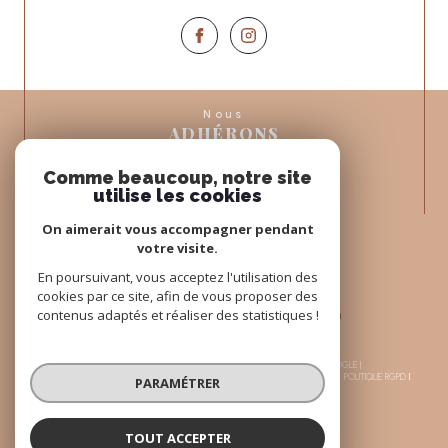
Nous
ADHÉRONS
Comme beaucoup, notre site
utilise les cookies
On aimerait vous accompagner pendant
votre visite.
En poursuivant, vous acceptez l'utilisation des
cookies par ce site, afin de vous proposer des
contenus adaptés et réaliser des statistiques !
© 2026 | TOUS DROITS RÉSERVÉS | TRADUCTION POWERED BY GOOGLE |
NOS HONORAIRES
PLAN DU SITE
MENTIONS LÉGALES
ADMIN
NOS LIENS
POLITIQUE RGPD
PARAMÉTRER
COOKIES
TOUT ACCEPTER