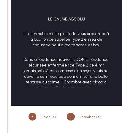
LE CALME ABSOLU
CONTACT
Lisa Immobilier a le plaisir de vous présenter à 
la location ce superbe type 2 en rez de 
chaussée neuf avec terrasse et box.
Dans la résidence neuve HEDONIE, résidence 
sécurisée et fermée ; ce Type 2 de 41m² 
jamais habité est composé d'un séjour/cuisine 
ouverte semi équipée donnant sur une belle 
terrasse au calme, 1 Chambre avec placard 
intégré, salle de bain, wc séparé
1 Box en sous sol complète ce bien.
2
1
Loyer hors charges : 650,00€ + 100,00€ de 
Pièce(s)
Chambre(s)
charges + 150,00€ de box