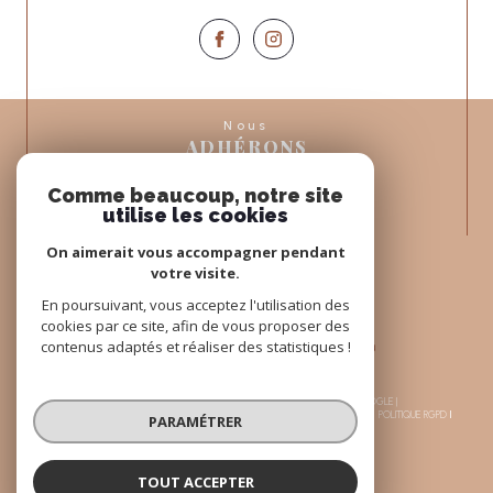
Nous
ADHÉRONS
Comme beaucoup, notre site
utilise les cookies
On aimerait vous accompagner pendant
votre visite.
En poursuivant, vous acceptez l'utilisation des
cookies par ce site, afin de vous proposer des
contenus adaptés et réaliser des statistiques !
© 2026 | TOUS DROITS RÉSERVÉS | TRADUCTION POWERED BY GOOGLE |
NOS HONORAIRES
PLAN DU SITE
MENTIONS LÉGALES
ADMIN
NOS LIENS
POLITIQUE RGPD
PARAMÉTRER
COOKIES
TOUT ACCEPTER