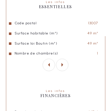
Les infos
ESSENTIELLES
Loyer hors charges : 930 €
Caractéristiques
Valeurs
Code postal
13007
Charges : 70 €
Surface habitable (m²)
49 m²
Surface loi Boutin (m²)
49 m²
Loyer charges comprises : 1000 €
Nombre de chambre(s)
1
Caution : 1860,00 €
Honoraires : 637 €
Les infos
"LISA IMMOBILIER"
FINANCIÈRES