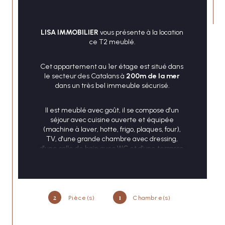
LISA IMMOBILIER
 vous présente à la location 
ce T2 meublé.
CONTACT
Cet appartement au 1er étage est situé dans 
le secteur des Catalans à 
200m de la mer
dans un très bel immeuble sécurisé.
Il est meublé avec goût, il se compose d'un 
séjour avec cuisine ouverte et équipée 
(machine à laver, hotte, frigo, plaques, four), 
TV, d'une grande chambre avec dressing, 
d'une salle de bain avec WC et d’une terrasse.
 A proximité immédiate du parc du Pharo, de la 
MER, de la place du 4 Septembre et de tous 
commerces, écoles, transports... 
2
1
Pièce(s)
Chambre(s)
Disponible immédiatement.