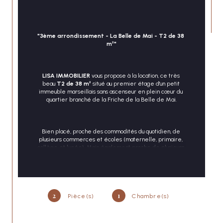
"3ème arrondissement - La Belle de Mai - T2 de 38 
m²"
CONTACT
LISA IMMOBILIER
 vous propose à la location, ce très 
beau 
T2 de 38 m² 
situé au premier étage d'un petit 
immeuble marseillais sans ascenseur en plein cœur du 
quartier branché de la Friche de la Belle de Mai.
Bien placé, proche des commodités du quotidien, de 
plusieurs commerces et écoles (maternelle, primaire, 
collège et lycée). Mais également proche de plusieurs 
lignes de bus ainsi que de la gare St Charles et son 
métro.
2
Il est composé de la manière suivante :
1
Pièce(s)
Chambre(s)