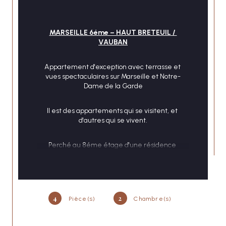
MARSEILLE 6éme – HAUT BRETEUIL / 
VAUBAN
Appartement d'exception avec terrasse et 
vues spectaculaires sur Marseille et Notre-
Dame de la Garde
Il est des appartements qui se visitent, et 
d'autres qui se vivent.
Perché au 8éme étage d'une résidence 
prisée, sécurisée et parfaitement entretenue 
avec gardien, ce superbe appartement 
traversant de 89 m² offre un spectacle 
quotidien dont on ne se lasse jamais : une vue 
panoramique sur Marseille d'un côté, 
CONTACT
4
2
Pièce(s)
Chambre(s)
l'emblématique Notre-Dame de la Garde de 
l'autre.