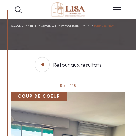
ACCUEIL
VENTE
MARSEILLE
APPARTEMENT
T4
PLEIN LES YEUX
Retour aux résultats
Réf : 168
COUP DE COEUR