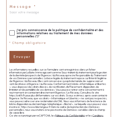
Message *
j'ai pris connaissance de la politique de confidentialité et des
informations relatives au traitement de mes données
personnelles (*)*
* Champ obligatoire
Envoyer
Les informations recueillies sur ce formulaire sont enregistrées dans un fichier
informatisé par La Boite Immo agissant comme Sous-traitant du traitement pour la gestion
de la clientèle/prospects de l'Agence / du Réseau qui reste Responsable du Traitement
de vos Données personnelles. La base légale du traitement repose sur l'intérêt légitime
de l'Agence / du Réseau. Elles sont conservées jusqu'à demande de suppression et
sont destinées à l'Agence / au Réseau. Conformément à la loi « informatique et libertés
», vous disposez des droits d’accès, de rectification, d’effacement, d’opposition, de
limitation et de portabilité de vos données. Vous pouvez retirer votre consentement à
tout moment en contactant directement l’Agence / Le Réseau. Consultez le site
https://cnil.fr/fr pour plus d’informations sur vos droits. Si vous estimez, après avoir contacté
l'Agence / le Réseau, que vos droits « Informatique et Libertés » ne sont pas respectés,
vous pouvez adresser une réclamation à la CNIL. Nous vous informons de l’existence de
la liste d'opposition au démarchage téléphonique « Bloctel », sur laquelle vous pouvez vous
inscrire ici : https://www.bloctel.gouv.fr Dans le cadre de la protection des Données
personnelles, nous vous invitons à ne pas inscrire de Données sensibles dans le champ
de saisie libre.
Ce site est protégé par reCAPTCHA, les
Politiques de Confidentialité
et les
Conditions