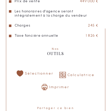
Prix de vente
449 000 €
ainsi que de nombreux rangements intégrés.
Les honoraires d'agence seront
intégralement à la charge du vendeur
Pensé pour un confort absolu, l'appartement 
est équipé de la climatisation et bénéficie 
d'une cave en sous-sol.
Charges
245 €
Taxe foncière annuelle
1 826 €
Son emplacement constitue un atout majeur : 
au cœur de l'un des secteurs les plus 
recherchés de Marseille, à proximité 
Nos
immédiate des meilleures écoles, des 
OUTILS
commerces de quartier, des transports, des 
espaces verts et des principaux axes de 
circulation.
Sélectionner
Calculatrice
Rare par sa situation, sa luminosité, ses 
volumes et ses vues exceptionnelles, ce bien 
séduira les amateurs d'adresses 
Imprimer
confidentielles et de panoramas uniques.
Partager ce bien
Une invitation à vivre Marseille dans ce 