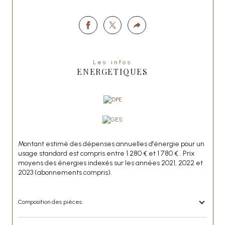
qu'elle offre de plus beau.
Honoraires à la charge du vendeur
Les infos
ENERGETIQUES
Charges mensuelles 250,00 € (comprenant 
eau froide, chauffage, gardien, entretien co-
propriété, syndic.....)
Taxe foncières : 1826 €
Montant estimé des dépenses annuelles d'énergie pour un
usage standard est compris entre 1 280 € et 1 780 € . Prix
"LISA IMMOBILIER"
moyens des énergies indexés sur les années 2021, 2022 et
2023 (abonnements compris).
Composition des pièces