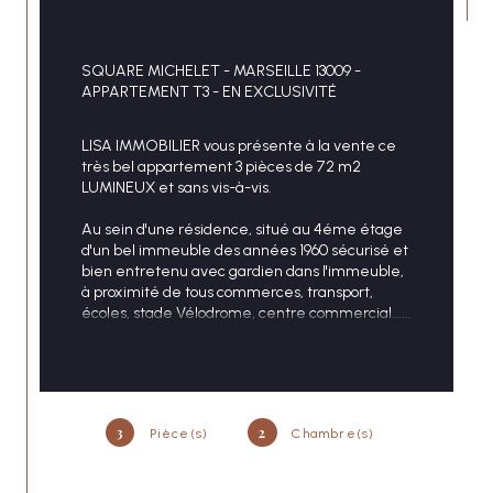
SQUARE MICHELET - MARSEILLE 13009 - 
CONTACT
APPARTEMENT T3 - EN EXCLUSIVITÉ
LISA IMMOBILIER vous présente à la vente ce 
très bel appartement 3 pièces de 72 m2 
LUMINEUX et sans vis-à-vis.
Au sein d'une résidence, situé au 4éme étage 
d'un bel immeuble des années 1960 sécurisé et 
bien entretenu avec gardien dans l'immeuble, 
à
 proximité de tous commerces, transport, 
écoles, stade Vélodrome, centre commercial......
Cet appartement se compose d'une grande 
entrée qui donne sur le séjour lumineux 21 m2 
avec grand pacard et accès à la terrasse, d'une 
première chambre 11 m2 donnant aussi sur la 
3
2
Pièce(s)
Chambre(s)
terrasse et d'une seconde grande chambre 
lumineuse 14 m2. 
Une cuisine 9 m2 séparée 
toute équipée bénéficiant d'une loggia fermée 