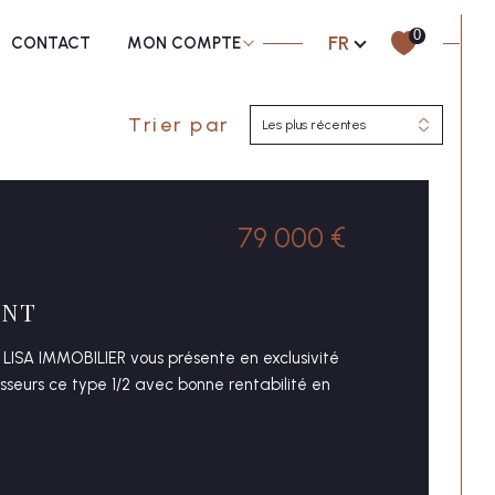
e
loués
Langue
0
FR
CONTACT
MON COMPTE
Trier par
Les plus récentes
Filtrer
Réinitialiser les filtres
79 000 €
ENT
LISA IMMOBILIER vous présente en exclusivité
sseurs ce type 1/2 avec bonne rentabilité en