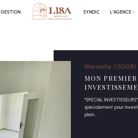
Voir les
2
annonces
n
propriétaire gestion locativ
vendus
recrutement
GESTION
SYNDIC
L'AGENCE
uer
Estimer
1
LOCALISATION
BUDGET
nnée
immo pro
2 Pièces
Marseille (13008)
MON PREMIER
INVESTISSEM
"SPECIAL INVESTISSEURS" 
spécialement pour investi
plein...