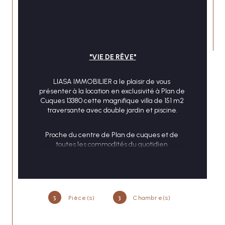
"VIE DE RÊVE"
LIASA IMMOBILIER a le plaisir de vous 
CONTACT
présenter à la location en exclusivité à Plan de 
Cuques 13380 cette magnifique villa de 151 m2 
traversante avec double jardin et piscine.
Proche du centre de Plan de cuques et de 
toutes les commodités du quotidien 
(commerces, écoles, lycées, transport....), 
REZ DE CHAUSSEE
5
3
Pièce(s)
Chambre(s)
Elle se compose d'un spacieux séjour lumineux 
de 82 m2, d'une cuisine indépendante 
entièrement équipée, d'une chambre avec 