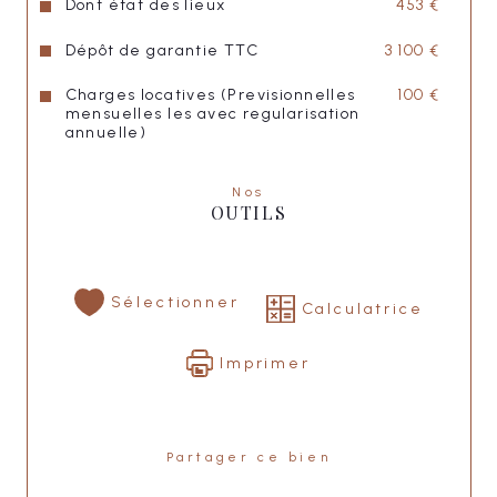
Dont état des lieux
453 €
A visiter sans tarder ! 
Dépôt de garantie TTC
3 100 €
Charges locatives (Previsionnelles
100 €
Loyer charges comprises : 3 100,00 €
mensuelles les avec regularisation
annuelle)
Caution : 3 000,00 €
Nos
OUTILS
Honoraires agence : 1 963,00 €
"LISA IMMOBILIER"
Sélectionner
Calculatrice
Imprimer
Partager ce bien