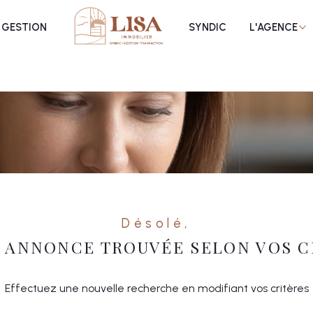
n
propriétaire gestion locativ
vendus
recrutement
GESTION
SYNDIC
L'AGENCE
Voir les
0
annonces
uer
Estimer
année
1
LOCALISATION
LOYER
nnée
immo pro
Désolé,
 ANNONCE TROUVÉE SELON VOS C
Effectuez une nouvelle recherche en modifiant vos critères