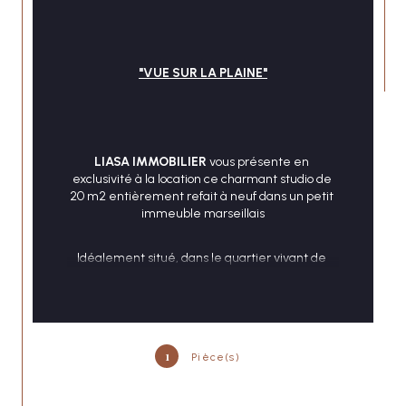
"VUE SUR LA PLAINE"
CONTACT
LIASA IMMOBILIER
 vous présente en 
exclusivité à la location ce charmant studio de 
20 m2 entièrement refait à neuf dans un petit 
immeuble marseillais
Idéalement situé, dans le quartier vivant de 
Notre Dame du Mont / La Plaine, proche de 
toutes les commodités du quotidien, marché, 
restaurants, bars......
Il se compose d'une belle pièce de vie 
1
Pièce(s)
lumineuse avec son coin cuisine neuve et 
équipée, d'une salle d'eau avec WC