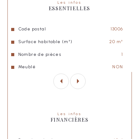
Les infos
ESSENTIELLES
Loyer hors charges : 550,00 €
Charges : 20,00 €
Caractéristiques
Valeurs
Code postal
13006
Loyer charges comprises : 570,00 €
Surface habitable (m²)
20 m²
Nombre de pièces
1
Caution : 550,00 €
Meublé
NON
Honoraires agence : 260,00 €
"LISA IMMOBILIER"
Les infos
FINANCIÈRES